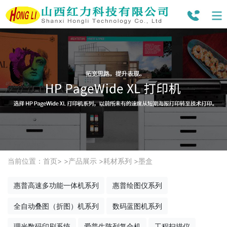
当前位置：
首页
> >
产品展示
>
耗材系列
>
墨盒
惠普高速多功能一体机系列
惠普绘图仪系列
全自动叠图（折图）机系列
数码蓝图机系列
理光数码印刷系统
爱普生阵列复合机
工程扫描仪